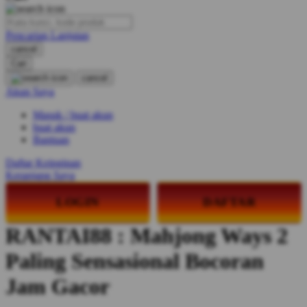
O
Pencarian Lanjutan
Oh Ma Grain
cancel
Okiedog
Cari
cancel
P
Akun Saya
Masuk / buat akun
Peachy
buat akun
Phil & Ted's
Bantuan
Philips Avent
Daftar Keinginan
Keranjang Saya
Pigeon
LOGIN
DAFTAR
Playgro
RANTAI88 : Mahjong Ways 2
Poled Global
Paling Sensasional Bocoran
Ponycycle
Puma
Jam Gacor
Pureats