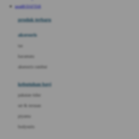
Awan
iasia88 DAFTAR
Azetabio
produk terbaru
B
aksesoris
Baabaasheepz
tas
Babiators
kacamata
Baby Dove
aksesoris rambut
Baby Jogger
Baby Rovega
kebutuhan bayi
Babybee
pakaian tidur
Banana Boat
set & terusan
Banz
piyama
Barbie
bodysuits
Beaba