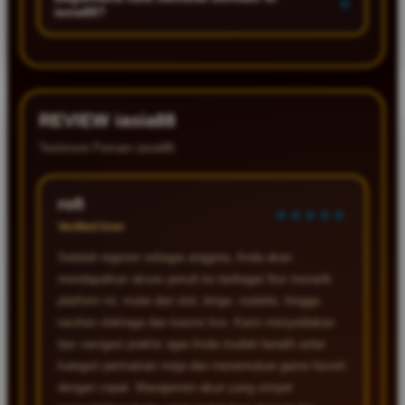
+
bermain makin seru dan poin tinggi bisa didapatkan
iasia88?
bermain, misalnya dalam memilih game slot dengan
dan penarikan yang cepat serta aman. Jangan lupa cek
lebih mudah.
poin tinggi atau mempelajari strategi khusus untuk
update permainan terbaru secara rutin supaya tidak
Platform ini menawari berbagai macam permainan
bingo dan taruhan olahraga. Platform ini menyediakan
ketinggalan poin tinggi dan promo menarik lainnya.
kasino digital online, mulai dari slot, bingo, hingga game
informasi tentang cara efektif mengelola akun, seperti
meja dan sports-related gaming. After registering, users
beralih cepat antara permainan kasino dan aktivitas
can explore the platform's features, such as browsing
olahraga dengan panduan keamanan yang aman. Selain
REVIEW iasia88
games by category and managing their accounts for a
itu, anda dapat memeriksa pembaruan permainan
Testimoni Pemain iasia88.
seamless experience. For instance, you can utilize tips
terbaru atau mengeksplorasi tips-tips untuk deposit dan
to navigate through different games like slots, or
penarikan lebih cepat. Dengan menggunakan tips dan
perhaps learn strategies for effective bingo gameplay
strategi yang tersedia, mengakses berbagai kategori
dina
and sports betting. The platform also provides quick
★★★★★
permainan menjadi lebih mudah, baik melalui aplikasi
Verified User
access updates about the latest games available,
mobile atau desktop.
allowing users to stay informed about new additions and
Setelah kamu mendaftar Sebagai anggota baru, kamu
improvements.
bisa menggunakan tips untuk menavigasi berbagai
permainan, misalnya pilihan kategori slot dan
permainan meja. Selain itu, kamu bisa mencari
permainan dengan poin tinggi atau mencoba strategi
baru dengan bingo dan taruhan olahraga. Kamu juga
bisa mempelajari cara efektif mengelola akun kamu,