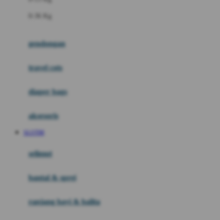
Felt So Sweet
0-36 Kg
Fisher Price
Flipper
gendongan
Friends Of Sally
travel cots
G
diaper bags
Gb
Geko
aksesoris
Graco
SLOT88
Gund
selimut
H
bantal & sprei
Habbie
Haenim
ranjang bayi & balita
Happy Horse