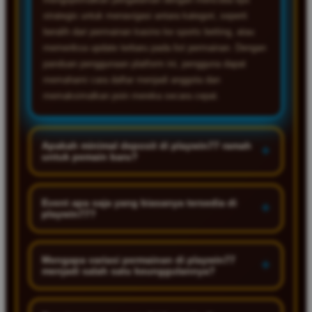
strategis untuk menavigasi antara kategori, seperti
beralih dari permainan kasino ke sports betting, atau
memeriksa update terbaru pada list permainan. Dengan
panduan penggunaan platform ini, pengguna dapat
memahami cara daftar menjadi anggota dan
memaksimalkan poin mereka secara cepat.
Apakah minimal deposit di playwin77 ramah
+
untuk pemain baru?
Setelah daftar sebagai anggota, kamu bisa langsung
menjelajahi beragam game mulai dari slot, bingo,
Event apa saja yang biasanya tersedia di
+
playwin77?
roulette, taruhan olahraga, hingga kasino live dan
permainan meja. Platform ini dilengkapi tips navigasi
Setelah mendaftar sebagai member baru, Anda dapat
praktis dan fitur beralih antar kategori yang
menggunakan berbagai tips untuk menjelajahi beragam
Mengapa variasi permainan di playwin77
memudahkan pengalaman bermainmu. Nikmati deposit
+
menjadi salah satu keunggulannya?
pilihan permainan seperti slot dan permainan meja,
dan penarikan cepat, serta update permainan terbaru
misalnya dengan memilih permainan yang memiliki poin
yang siap menambah keseruanmu. Manfaatkan
Platform ini menyediakan berbagai macam permainan
tinggi untuk mendapatkan hadiah bonus. Platform ini
manajemen akun untuk memantau saldo dan
online seperti slots digital, bingo, dan table games.