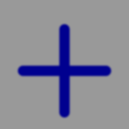
X
Xootz
Y
Yamatoya
Z
Zaxy
Zoggs
0-9
4Moms
59S