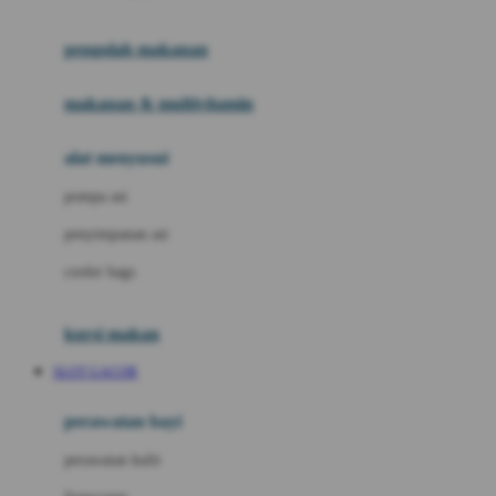
Joie
pengolah makanan
Joolz
Jujube
makanan & multivitamin
K
alat menyusui
Kiddycuts
pompa asi
Kumon
penyimpanan asi
L
cooler bags
Leapfrog
kursi makan
Leclerc
SLOT GACOR
Lee Vierra
Lillebaby
perawatan bayi
Little Bird Told Me
perawatan kulit
Little Miss Janis