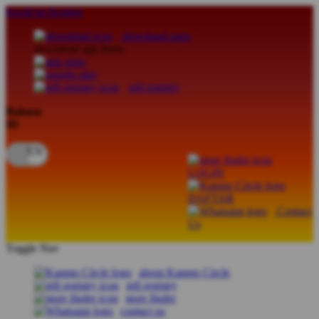
lewati ke Konten
download apps
download app from:
gift registry
Bahasa
ID
LOGIN
DAFTAR
Contact
Us
Toggle Nav
about Kanmo Circle
gift registry
store finder
contact us