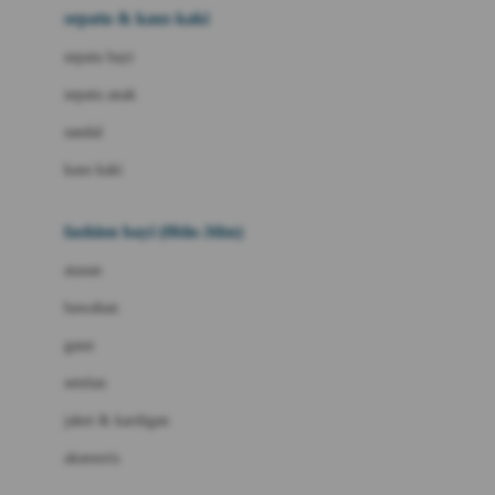
Beauty Barn
sepatu & kaus kaki
Bio Oil
sepatu bayi
Biolane
sepatu anak
Bite Fighters
sandal
Bizzi Growin
kaus kaki
Blackmores
fashion bayi (0bln-3thn)
Blooming Marvellous
atasan
Bonnels
bawahan
Bravado
gaun
Bruder
setelan
Brush Baby
jaket & kardigan
Buds Organics
aksesoris
Bugaboo