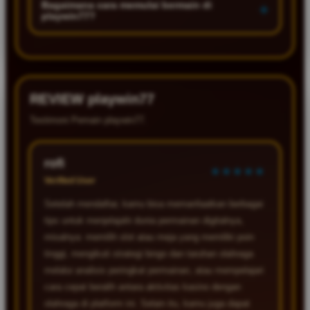
Bagaimana cara memulai bermain di
juga menyediakan strategi untuk penggunaan efektif
+
kumpulkan poin tinggi dari setiap taruhan yang kamu
playwin77?
Selain itu kamu juga dapat menikmati beragam
bingo dan taruhan olahraga, seperti menganalisis
pasang. Selamat bermain!
permainan olahraga secara digital. Untuk
peringkat permainan untuk membuat keputusan lebih
Platform ini memungkinkan kamu untuk menjelajahi
mempermudah pengalaman kamu,platform ini
tepat. Selain itu, pengguna dapat mengakses sepuluh
berbagai macam permainan kasino digital, termasuk
menawarkan tips serta strategi. Misalnya, kamu bisa
tips untuk mengelola akun dengan mudah, seperti
slot, bingo, dan meja game. Selain itu, kamu juga dapat
mempelajari cara mengakses daftar permainan secara
beralih cepat antara kategori kasino dan aktivitas
berpartisipasi dalam permainan olahraga secara online.
cepat untuk menemukan kategori yang dicari. Strategi
REVIEW playwin77
olahraga, dengan panduan keamanan yang jelas. Anda
Setelah kamu register dan menjadi anggota, situs ini
lain adalah dengan membaca informasi terbaru tentang
juga dapat mempelajari cara memanfaatkan platform
Testimoni Pemain playwin77.
memberikan tips dan strategi untuk memaksimalkan
update permainan dan memanfaatkan tips-tips
secara optimal, contohnya dengan memeriksa
pengalamanmu. Misalnya, kamu bisa mempelajari cara
pengelolaan akun online. Tentu saja, platform ini juga
pembaruan permainan terbaru atau menggunakan tips
mencari permainan yang memiliki poin tinggi atau
menyediakan panduan penggunaan yang aman dan
untuk melakukan deposit dan penarikan lebih cepat.
dina
menganalisis peringkat permainan olahraga untuk
terpercaya agar kamu dapat nikmati berbagai pilihan
Dengan berbagai tips pengguna, Anda dapat dengan
membuat keputusan yang lebih tepat. Untuk mengelola
Verified User
permainan dengan nyaman.
mudah menjelajahi dunia slot, bingo, dan bahkan
akunmu dengan mudah, ada sepuluh tip yang tersedia,
taruhan olahraga, dan memaksimalkan pengalaman
seperti beralih cepat antara kategori permainan kasino
bermain di platform ini.
dan aktivitas olahraga. Platform ini juga memberikan
update games terbaru dan tips untuk deposit dan
withdrawal yang lebih cepat. Dengan memahami cara
menggunakan fitur platform ini secara efektif, kamu
dapat menikmati beragam permainan seperti slot dan