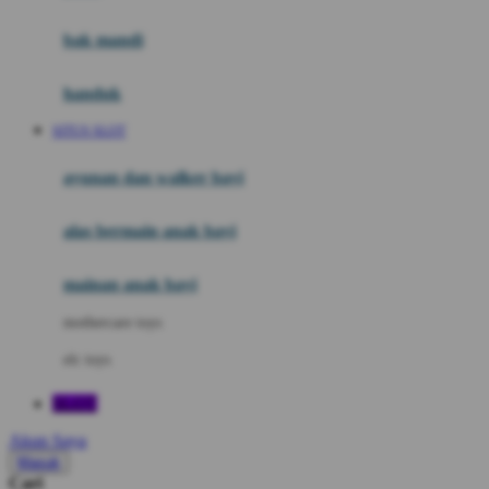
Mini Monkey
Moby
bak mandi
Momami
handuk
Mothercare
SITUS SLOT
Mustela
ayunan dan walker bayi
My Buddy Tag
My K
alas bermain anak bayi
N
mainan anak bayi
Naif
mothercare toys
Nike
elc toys
Nordic Natural
SLOT
Nuby
Akun Saya
Nuna
Masuk
Cari