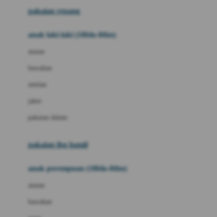
Buggygear
pakaian renang
Bumkins
anak laki-laki (18bln-8thn)
C
atasan
Cetaphil
bawahan
Chicco
setelan
Childlife
jaket
Clevamama
pakaian dalam
Cocolatte
Cottonseeds
pakaian ibu hamil
Cozy N Safe
anak perempuan (18bln-8thn)
Crane
atasan
Cybex
bawahan
D