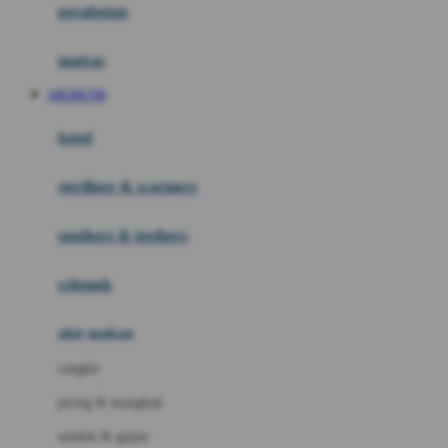
perabotan
Happy Tummy
Hauck
matras
Havaianas
SBOBET88
Hegen
botol
Hot Wheels
sterilizer & warmers
Hybrid
soothers & teethers
I
Inlacta DHA
celemek
Interlac
alat makan
Ivenet
cangkir
J
piring & mangkuk
Jack N Jill
sendok & garpu