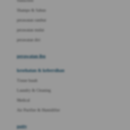
Sunscreen
London Taxi
Shampo & Sabun
Love To Dream
perawatan rambut
perawatan mulut
M
perawatan diri
Magformers
Mama's Choice
perawatan ibu
Mamas&Papas
kesehatan & kebersihan
Mamaway
Tissue basah
Maxi Cosi
Laundry & Cleaning
Megabloks
Medical
Micro
Air Purifier & Humidifier
MiDeer
Mimi & Lula
potty