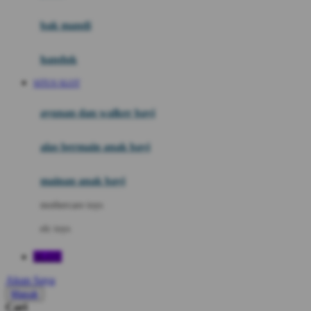
Mini Monkey
Moby
bak mandi
Momami
handuk
Mothercare
SITUS SLOT
Mustela
ayunan dan walker bayi
My Buddy Tag
My K
alas bermain anak bayi
N
mainan anak bayi
Naif
mothercare toys
Nike
elc toys
Nordic Natural
SLOT
Nuby
Akun Saya
Nuna
Masuk
Cari