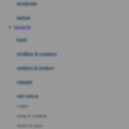
perabotan
Happy Tummy
Hauck
matras
Havaianas
SBOBET88
Hegen
botol
Hot Wheels
sterilizer & warmers
Hybrid
soothers & teethers
I
Inlacta DHA
celemek
Interlac
alat makan
Ivenet
cangkir
J
piring & mangkuk
Jack N Jill
sendok & garpu