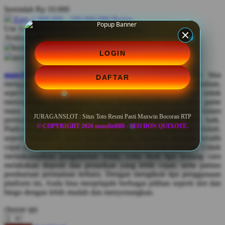
Serendah
Rp 10.000
Q
Earn
1.000.000
-
100.000.000
Bonus
Use Installment Options from
.
Laarn more
QV Baby
Available for :
home delivery
LOGIN
store pickup
R
mandiri888
Setelah mendaftar sebagai anggota, Anda bisa
Real Shades
DAFTAR
menggunakan tips untuk menavigasi berbagai pilihan permainan,
seperti slot, bingo, table games, dan taruhan olahraga untuk
Red Castle
meningkatkan pengalaman Anda. Misalnya, coba cari tahu game
mana yang memberikan poin tinggi atau analisis peringkat dalam
Ribbon Madness
JURAGANSLOT : Situs Toto Resmi Pasti Maxwin Bocoran RTP
permainan olahraga untuk membuat keputusan yang lebih baik.
© COPYRIGHT 2026 mandiri888 - SEO DON QUIXOTE.
Platform ini juga menyediakan strategi untuk penggunaan efektif,
S
seperti mengelola akun dengan mudah, misalnya dengan beralih
cepat antara kategori permainan kasino dan taruhan olahraga. Untuk
Sebamed
memaksimalkan pengalaman Anda, coba ikuti tips tentang cara
melakukan deposit dan penarikan yang lebih cepat, serta pantau
Silver Cross
pembaruan permainan terbaru. Dengan mengikuti tips penggunaan
platform ini, Anda bisa menjelajahi berbagai pilihan seperti slot dan
Simply Idea
bingo dengan lebih mudah dan menyenangkan.
Skip Hop
choose qty
Spectra