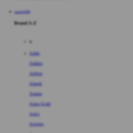
mandiri888
Brand A-Z
A
Addo
Adidas
Airfree
Alamii
Amara
Aqua Scale
Asics
Aveeno