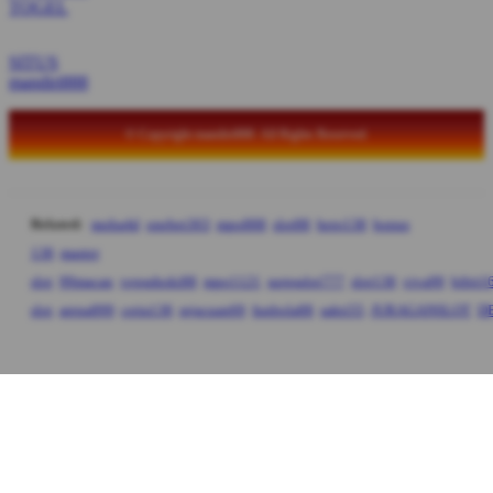
TOGEL
SITUS
mandiri888
© Copyright mandiri888. All Rights Reserved.
Related:
moba4d
onebet303
mpo888
slot88
hero138
bonus
138
master
slot
99macan
vegashoki88
mpo1121
surgaslot777
slot138
viva99
bibit1
slot
arena899
ceria138
rajacuan69
funbola88
sakti55
JURAGANSLOT
D