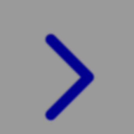
Twistshake
TY Toys
U
V
Veja
Vitaflow
Vtech
W
Waterland
Wellness