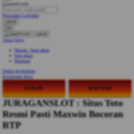
O
Pencarian Lanjutan
Oh Ma Grain
cancel
Okiedog
Cari
cancel
P
Akun Saya
Masuk / buat akun
Peachy
buat akun
Phil & Ted's
Bantuan
Philips Avent
Daftar Keinginan
Keranjang Saya
Pigeon
LOGIN
DAFTAR
Playgro
JURAGANSLOT : Situs Toto
Poled Global
Resmi Pasti Maxwin Bocoran
Ponycycle
Puma
RTP
Pureats