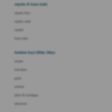
Beauty Barn
sepatu & kaus kaki
Bio Oil
sepatu bayi
Biolane
sepatu anak
Bite Fighters
sandal
Bizzi Growin
kaus kaki
Blackmores
fashion bayi (0bln-3thn)
Blooming Marvellous
atasan
Bonnels
bawahan
Bravado
gaun
Bruder
setelan
Brush Baby
jaket & kardigan
Buds Organics
aksesoris
Bugaboo