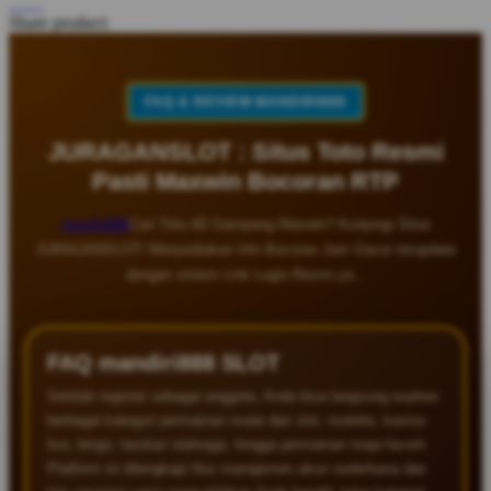
Share product:
FAQ & REVIEW MANDIRI888
JURAGANSLOT : Situs Toto Resmi
Pasti Maxwin Bocoran RTP
mandiri888
Cari Toto 4D Gampang Maxwin? Kunjungi Situs
JURAGANSLOT! Menyediakan info Bocoran Jam Gacor terupdate
dengan sistem Link Login Resmi ya...
FAQ mandiri888 SLOT
Setelah register sebagai anggota, Anda bisa langsung explore
berbagai kategori permainan mulai dari slot, roulette, kasino
live, bingo, taruhan olahraga, hingga permainan meja favorit.
Platform ini dilengkapi fitur manajemen akun sederhana dan