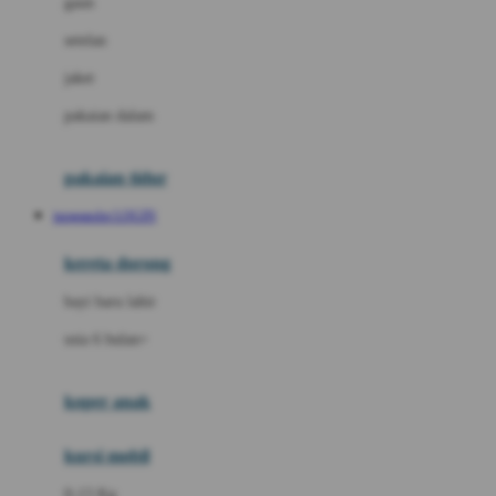
gaun
Dae Organics
setelan
Docare
jaket
Doona
pakaian dalam
Down To Earth
Drew
pakaian tidur
Dr. Brown's
juraganslot LOGIN
E
kereta dorong
ELC
bayi baru lahir
Ergobaby
usia 6 bulan+
Expert Care
koper anak
Ezyroller
kursi mobil
F
0-13 Kg