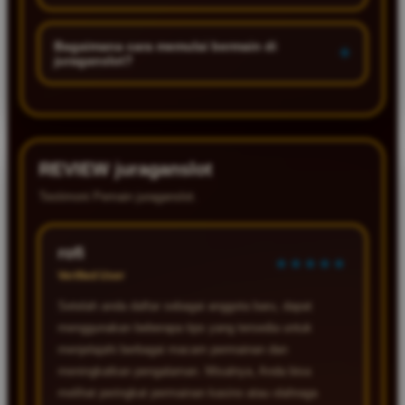
bisa mempelajari tips untuk menavigasi kategori
mengambil keputusan lebih bijak. Platform ini juga
Setelah register sebagai anggota, Anda bisa langsung
permainan seperti kasino, bingo atau olahraga. Selain
menawarkan tips praktis untuk pengelolaan akun,
jelajahi berbagai kategori mulai dari slot, bingo, roulette,
Bagaimana cara memulai bermain di
itu, kamu juga bisa menemukan strategi untuk
+
termasuk cara cepat beralih antara kategori kasino dan
juraganslot?
kasino live, hingga taruhan olahraga dan permainan
memggunakan fitur-fitur lain di platform dengan efektif,
aktivitas olahraga, dengan panduan keamanan yang
meja. Platform ini menyediakan tips navigasi praktis
seperti mengelola akun atau mengikuti pembaruan
Sebagai anggota baru, kamu bisa menggunakan tips-
jelas. Kamu dapat mengakses informasi terbaru tentang
agar Anda mudah beralih antar kategori tanpa bingung.
terbaru. Platform ini juga menawarkan tips untuk
tips praktis untuk menjelajahi berbagai macam
game atau mencoba fitur-fitur baru dengan platform ini.
Manajemen akun, deposit, dan penarikan cepat juga
membuat pengalamanmu lebih menyenangkan seperti
permainan tersedia. Misalnya, kamu bisa mencoba
Ingatlah untuk selalu memprioritaskan pengalaman
bisa diatur langsung dari menu utama. Jangan lupa cek
mencari permainan yang sesuai dengan minatmu atau
strategi khusus untuk berpartisipasi dalam bingo atau
yang menyenangkan dan aman saat bermain.
update permainan terbaru agar selalu dapat pengalaman
REVIEW juraganslot
mempelajari cara agar proses deposit dan penarikan
taruhan olahraga, seperti menganalisis peringkat
seru dengan poin tinggi setiap minggunya. Dengan
lebih cepat. Dengan memanfaatkan berbagai tips dan
Testimoni Pemain juraganslot.
perolehan. Platform ini juga menawarkan panduan
panduan sederhana ini, bermain di platform akan terasa
strategi yang tersedia, kamu dapat memaksimalkan
tentang cara mengelola akun secara efektif, misalnya
lebih nyaman dan menyenangkan.
penggunaannya, dan menjelajahi beragam permainan
beralih antara kategori perjudian kasino dan aktivitas
dina
kasino digital dengan mudah.
olahraga. Kamu juga dapat mempelajari sepuluh tips
★★★★★
Verified User
untuk memastikan pengalaman aplikasi yang aman,
termasuk cara melakukan deposit dan penarikan
Setelah daftar akun, Anda bisa mulai menjelajahi
dengan cepat. Selain itu, platform ini menyediakan
beragam pilihan permainan yang tersedia. Untuk
pembaruan terbaru permainan casino seperti slot digital
mengoptimalkan pengalaman Anda, coba gunakan tips
agar kamu selalu mendapatkan penjelajahan yang seru
untuk menavigasi berbagai kategori seperti slot dan
dan menyenangkan.
permainan meja. Misalnya, Anda dapat memilih