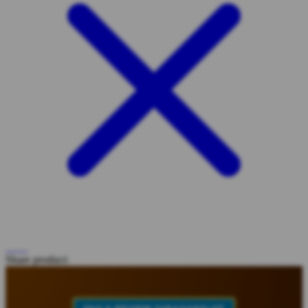
Share product: