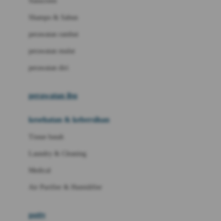
Sunscreen
London Taxi
Shampo & Sabun
Love To Dream
perawatan rambut
perawatan mulut
M
perawatan diri
Magformers
Mama's Choice
perawatan ibu
Mamas&Papas
kesehatan & kebersihan
Mamaway
Tissue basah
Maxi Cosi
Laundry & Cleaning
Megabloks
Medical
Micro
Air Purifier & Humidifier
MiDeer
Mimi & Lula
potty