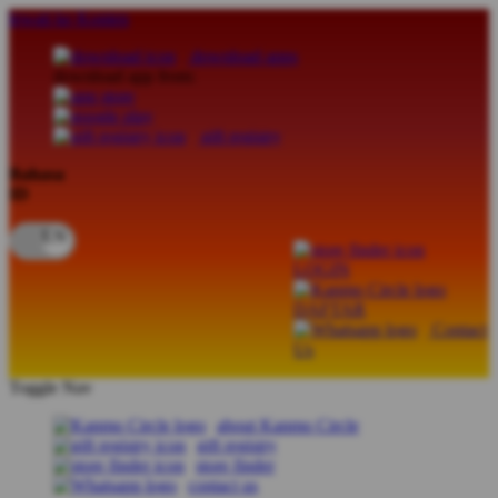
lewati ke Konten
download apps
download app from:
gift registry
Bahasa
ID
LOGIN
DAFTAR
Contact
Us
Toggle Nav
about Kanmo Circle
gift registry
store finder
contact us