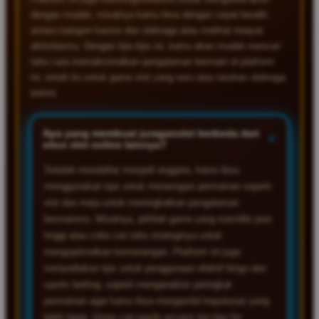
dengan mudah, misalnya kamu bisa dengan cepat beralih
antara kategori kasino dan olahraga atau melihat riwayat
aktivitasmu. Dengan tips-tips ini, kamu akan mudah mencari
tahu cara memaksimalkan pengalaman bermain di platform
ini, entah itu untuk game slot yang seru atau taruhan olahraga
terkini.
Apa yang membuat juraganslot berbeda dari
+
situs slot online lainnya?
Setelah mendaftar menjadi anggota, kamu bisa
menggunakan tips untuk menavigasi permainan seperti
slot dan meja untuk meningkatkan pengalaman
bermainmu. Misalnya, pilihlah game yang memiliki poin
tinggi atau coba cari tahu strateginya untuk
mengoptimalkan kemenangan. Platform ini juga
menyediakan tips untuk penggunaan efektif bingo dan
sports betting, seperti menganalisis peringkat
permainan agar kamu bisa mengambil keputusan yang
lebih tepat. Users can easily access ten tips for