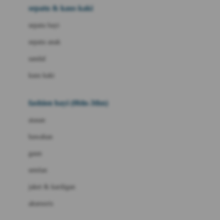
Beauty Barn
sepatu & kaus kaki
Bio Oil
sepatu bayi
Biolane
sepatu anak
Bite Fighters
sandal
Bizzi Growin
kaus kaki
Blackmores
fashion bayi (0bln-3thn)
Blooming Marvellous
atasan
Bonnels
bawahan
Bravado
gaun
Bruder
setelan
Brush Baby
jaket & kardigan
Buds Organics
aksesoris
Bugaboo