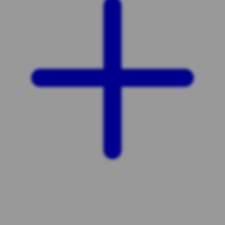
X
Xootz
Y
Yamatoya
Z
Zaxy
Zoggs
0-9
4Moms
59S