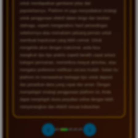
permainan yang sesuai dengan minat Anda atau
mencari game dengan poin bonus tinggi. Sebagai
anggota platform, Anda juga dapat memanfaatkan
strategi untuk bingo dan taruhan olahraga, misalnya
dengan menganalisis peringkat popularitas permainan
sebelum bertaruh. Platform ini menyediakan panduan
pengguna, termasuk tips cepat untuk mengelola akun
Anda, seperti beralih antara kategori kasino dan
olahraga. Selain itu, Anda bisa selalu memerhatikan
update terbaru untuk mengetahui game baru yang
tersedia atau mengikuti tips untuk deposit dan
penarikan yang lebih cepat.
‹
›
Back to top