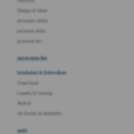
Sunscreen
London Taxi
Shampo & Sabun
Love To Dream
perawatan rambut
perawatan mulut
M
perawatan diri
Magformers
Mama's Choice
perawatan ibu
Mamas&Papas
kesehatan & kebersihan
Mamaway
Tissue basah
Maxi Cosi
Laundry & Cleaning
Megabloks
Medical
Micro
Air Purifier & Humidifier
MiDeer
Mimi & Lula
potty