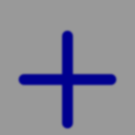
X
Xootz
Y
Yamatoya
Z
Zaxy
Zoggs
0-9
4Moms
59S