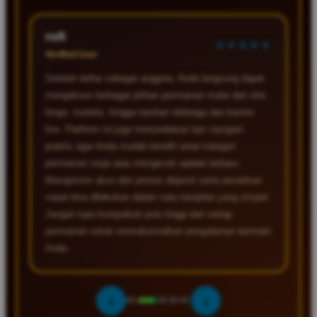
tentang pertandingan olahraga atau pembaruan game
menawarkan tips untuk mendaptar akun dengan mudah
mempelajari cara manajemen poin yang efektif untuk
baru, membantu Anda tetap up-to-date dengan berbagai
dan memahami cara bermain berbagai jenis game. Jika
berbagai jenis permainan. In addition to gameplay,
dina
event menarik. Selalu perhatikan tips dan strategi yang
Anda ingin mengoptimalkan pengalaman bermain,
★★★★★
platform ini menawarkan fitur-fitur seperti dukungan
Verified User
disediakan untuk memberikan pengalaman bermain
pastikan untuk memanfaatkan fitur-fitur seperti update
pelanggan yang cepat untuk menjawab pertanyaan
yang semakin menyenangkan dan memuaskan.
tentang promo terbaru di bagian berita atau mengikuti
Setelah daftar sebagai anggota, Anda dapat
pengguna, panduan penggunaan yang jelas untuk
cara untuk meningkatkan poin yang dapat ditukar
menggunakan tips untuk menavigasi beragam
membantu memaksimalkan aktivitas, seperti beralih
dengan reward. Setiap game biasanya memiliki
permainan yang tersedia, misalnya memilih permainan
antar kategori permainan atau mengelola akun secara
deskripsi ringkas dan aturannya tertera jelas, sehingga
slot atau bingo yang memiliki poin tinggi atau
efisien. Selain itu, pengguna juga dapat mendapatkan
memudahkan pemain untuk memilih pemainan sesuai
tips dan strategi untuk memastikan keamanan
menerapkan strategi pada taruhan olahraga dengan
preferensi mereka. Platform ini juga menyediakan tips
transaksi deposit dan penarikan yang lancar. Sebagai
menganalisis peringkat permainan untuk langkah yang
untuk manajemen akun, seperti cara beralih antara
platform yang terus berkembang, pengguna dapat
lebih hati-hati. Platform ini juga menyediakan tips
kategori permainan dengan cepat dan bagaimana
mengharapkan pembaruan terbaru yang menghadirkan
untuk mengelola akun, seperti beralih cepat antara
melakukan deposit atau penarikan dengan aman dan
fitur baru dan pilihan permainan tambahan.
kategori permainan kasino dan aktivitas olahraga,
mudah.
membantu Anda maksimalkan pengalaman. Selain itu,
Anda dapat menemukan sepuluh cara untuk
meningkatkan penggunaan platform, termasuk
memeriksa pembaruan permainan terbaru atau
menggunakan tips agar proses deposit dan penarikan
lebih cepat.