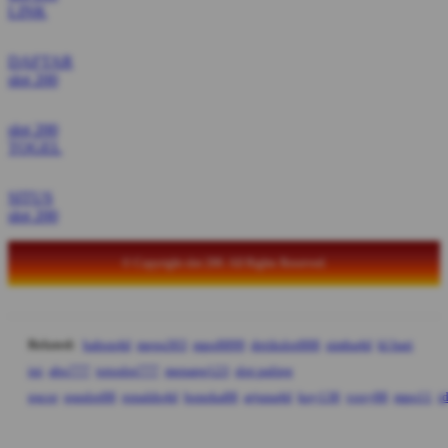
021-
slot 200
123456789
DAFTAR
24 Hours
slot 200
LINK
DAFTAR
slot 200
slot 200
TOGEL
SITUS
slot 200
© Copyright slot 200. All Rights Reserved.
Related:
babon4d
mega303
mpo8899
detikslot888
simba4d
kl hari