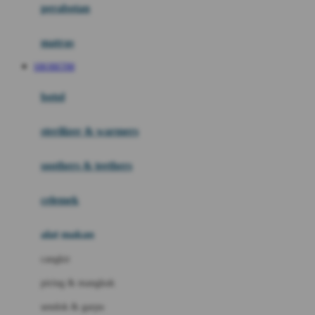
perabotan
Happy Tummy
Hauck
matras
Havaianas
SBOBET88
Hegen
botol
Hot Wheels
sterilizer & warmers
Hybrid
soothers & teethers
I
Inlacta DHA
celemek
Interlac
alat makan
Ivenet
cangkir
J
piring & mangkuk
Jack N Jill
sendok & garpu