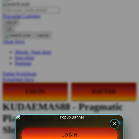
O
Pencarian Lanjutan
Oh Ma Grain
cancel
Okiedog
Cari
cancel
P
Akun Saya
Masuk / buat akun
Peachy
buat akun
Phil & Ted's
Bantuan
Philips Avent
Daftar Keinginan
Keranjang Saya
Pigeon
LOGIN
DAFTAR
Playgro
KUDAEMAS88 - Pragmatic
Poled Global
Play Malam Ini Akun Demo
Ponycycle
Puma
Slot
LOGIN
Pureats