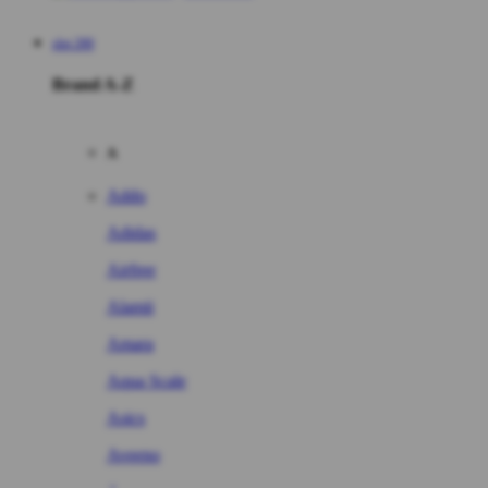
slot 200
Brand A-Z
A
Addo
Adidas
Airfree
Alamii
Amara
Aqua Scale
Asics
Aveeno